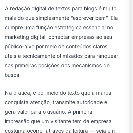
A redação digital de textos para blogs é muito
Leitura Agradável: Fluidez como Estratégia de
mais do que simplesmente “escrever bem”. Ela
Retenção
cumpre uma função estratégica essencial no
Quais Outras Áreas se Beneficiam da Redação
Digital?
marketing digital: conectar empresas ao seu
público-alvo por meio de conteúdos claros,
O Que Não Pode Acontecer na Redação Digital
úteis e tecnicamente otimizados para ranquear
Considerações Finais: Redação Digital como Pilar da
nas primeiras posições dos mecanismos de
Presença Online
busca.
Na prática, é por meio do texto que a marca
conquista atenção, transmite autoridade e
gera valor para o usuário. A primeira
impressão que um visitante tem da empresa
costuma ocorrer através da leitura — seja em