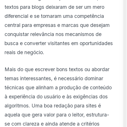
de textos para Blog?
textos para blogs deixaram de ser um mero
Como a Redação Digital Impacta a Produção de
diferencial e se tornaram uma competência
Conteúdo para Internet
central para empresas e marcas que desejam
Qualidade de Conteúdo: O Alicerce da Redação
conquistar relevância nos mecanismos de
Digital
busca e converter visitantes em oportunidades
Comunicação Eficiente e UX Writing
reais de negócio.
Como a Redação Digital de Textos para Blog
Contribui para o Aumento de Vendas
Mais do que escrever bons textos ou abordar
Divulgação da Marca: Redação Como Estratégia de
temas interessantes, é necessário dominar
Visibilidade
técnicas que alinham a produção de conteúdo
Características Essenciais da Redação Digital para
à experiência do usuário e às exigências dos
Sites e Bons Textos para Blogs
algoritmos. Uma boa redação para sites é
Parágrafos Curtos: Clareza e Escaneabilidade
aquela que gera valor para o leitor, estrutura-
Escaneabilidade: Uma Experiência Visual para o
se com clareza e ainda atende a
critérios