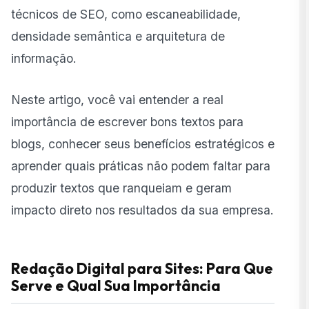
Leitor
técnicos de SEO
, como escaneabilidade,
Estruturação de Tópicos: Organização que Conduz
densidade semântica e arquitetura de
Storytelling: Conectando Marcas e Emoções
informação.
Hyperlinks: Interconectando Conteúdo com
Neste artigo, você vai entender a real
Propósito
importância de escrever bons textos para
Etapas da Redação Digital para Sites: Clareza e
Processo
blogs, conhecer seus benefícios estratégicos e
aprender quais práticas não podem faltar para
O Papel do Redator de Conteúdo
produzir textos que ranqueiam e geram
Fase de Pesquisa: O Alicerce da Redação
impacto direto nos resultados da sua empresa.
Estratégica
Criação de Conteúdo: Redação com Foco no Leitor
e no Algoritmo
Redação Digital para Sites: Para Que
Aspectos de SEO e Uso das Palavras-Chave
Serve e Qual Sua Importância
Revisor de Conteúdo: O Guardião da Qualidade