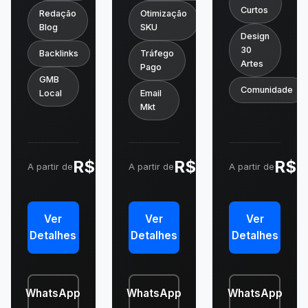
Curtos
Redação
Otimização
Blog
SKU
Design
30
Backlinks
Tráfego
Artes
Pago
GMB
Comunidade
Local
Email
Mkt
R$ 4.000
R$ 11.000
R$ 
A partir de
A partir de
A partir de
-25%
-15%
Ver
Ver
Ver
Detalhes
Detalhes
Detalhes
WhatsApp
WhatsApp
WhatsApp