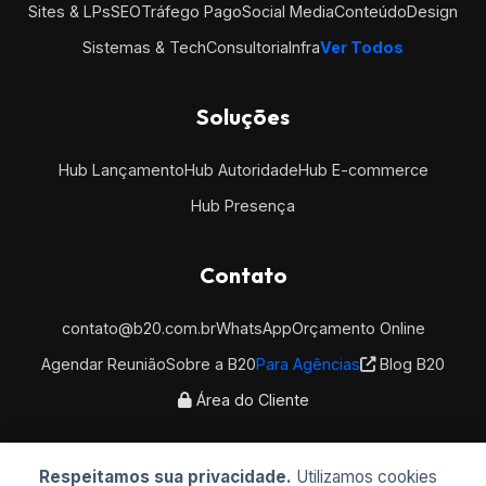
Sites & LPs
SEO
Tráfego Pago
Social Media
Conteúdo
Design
Sistemas & Tech
Consultoria
Infra
Ver Todos
Soluções
Hub Lançamento
Hub Autoridade
Hub E-commerce
Hub Presença
Contato
contato@b20.com.br
WhatsApp
Orçamento Online
Agendar Reunião
Sobre a B20
Para Agências
Blog B20
Área do Cliente
Respeitamos sua privacidade.
Utilizamos cookies