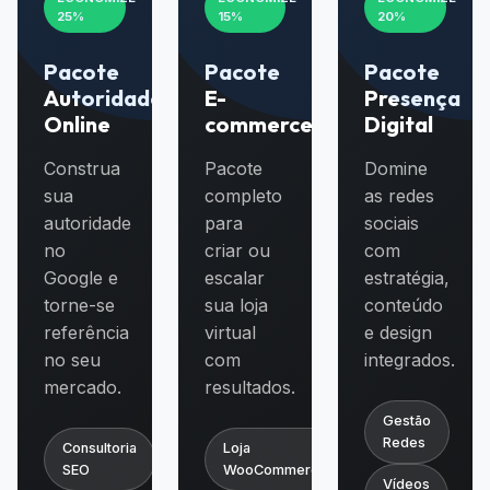
25%
15%
20%
Pacote
Pacote
Pacote
Autoridade
E-
Presença
Online
commerce
Digital
Construa
Pacote
Domine
sua
completo
as redes
autoridade
para
sociais
no
criar ou
com
Google e
escalar
estratégia,
torne-se
sua loja
conteúdo
referência
virtual
e design
no seu
com
integrados.
mercado.
resultados.
Gestão
Redes
Consultoria
Loja
SEO
WooCommerce
Vídeos