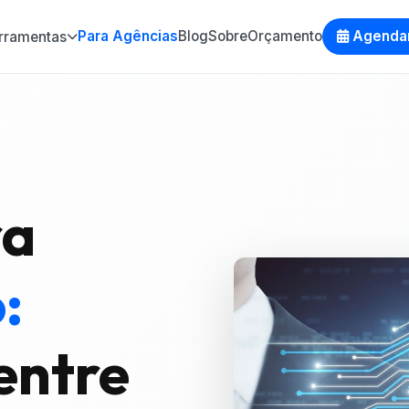
Para Agências
Blog
Sobre
Orçamento
Agenda
rramentas
ra
:
entre