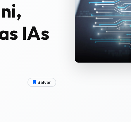
ni,
as IAs
Salvar