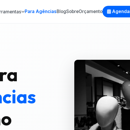
Para Agências
Blog
Sobre
Orçamento
Agenda
rramentas
ra
cias
mo