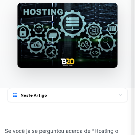
Neste Artigo
O que significa “hosting”?
Como funciona o hosting na prática
Se você já se perguntou acerca de “Hosting o
Tipos mais comuns de hosting disponíveis no