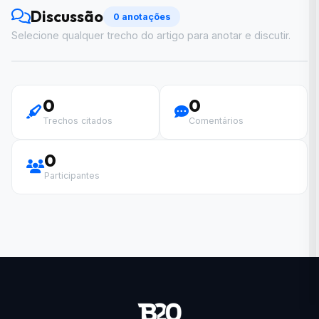
Discussão
0 anotações
Selecione qualquer trecho do artigo para anotar e discutir.
0
0
Trechos citados
Comentários
0
Participantes