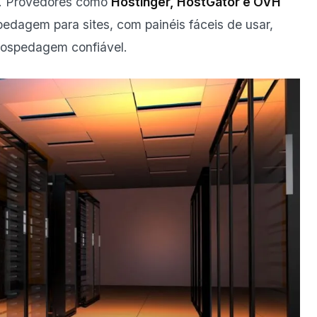
ão. Provedores como
Hostinger, HostGator e OVH
edagem para sites, com painéis fáceis de usar,
hospedagem confiável.