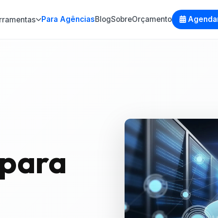
Para Agências
Blog
Sobre
Orçamento
Agenda
rramentas
para