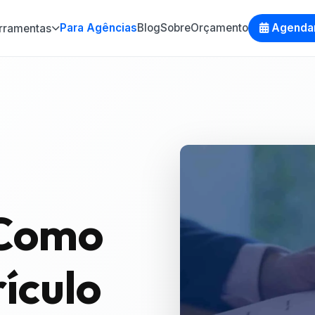
Para Agências
Blog
Sobre
Orçamento
Agenda
rramentas
Como
ículo