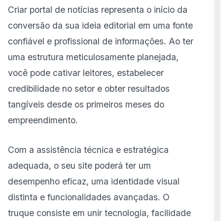
Criar portal de notícias representa o início da
Etapas para criar um portal de notícias com a B20
Conteúdo Digital
conversão da sua ideia editorial em uma fonte
confiável e profissional de informações. Ao ter
Recursos avançados que a B20 pode implementar
no seu portal
uma estrutura meticulosamente planejada,
você pode cativar leitores, estabelecer
Por que escolher a B20 para criar seu portal de
notícias?
credibilidade no setor e obter resultados
tangíveis desde os primeiros meses do
empreendimento.
Com a assistência técnica e estratégica
adequada, o seu site poderá ter um
desempenho eficaz, uma identidade visual
distinta e funcionalidades avançadas. O
truque consiste em unir tecnologia, facilidade