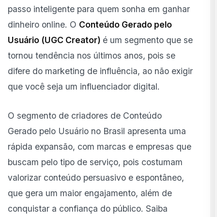
Passo a passo para começar a trabalhar com UGC
passo inteligente para quem sonha em ganhar
dinheiro online. O
Conteúdo Gerado pelo
Como se destacar e ganhar dinheiro com UGC
Usuário (
UGC Creator
)
é um segmento que se
Casos de sucesso de UGC no Brasil
tornou tendência nos últimos anos, pois se
Ferramentas e dicas para facilitar o trabalho
difere do marketing de influência, ao não exigir
que você seja um influenciador digital.
O segmento de criadores de Conteúdo
Gerado pelo Usuário no Brasil apresenta uma
rápida expansão, com marcas e empresas que
buscam pelo tipo de serviço, pois costumam
valorizar conteúdo persuasivo e espontâneo,
que gera um maior engajamento, além de
conquistar a confiança do público. Saiba