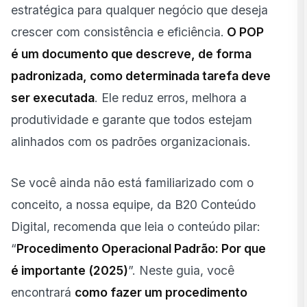
estratégica para qualquer negócio que deseja
Revisão e Aprovação do Procedimento Operacional
Padrão
crescer com consistência e eficiência.
O POP
é um documento que descreve, de forma
Para que serviu saber como fazer um Procedimento
Operacional Padrão?
padronizada, como determinada tarefa deve
ser executada
. Ele reduz erros, melhora a
produtividade e garante que todos estejam
alinhados com os padrões organizacionais.
Se você ainda não está familiarizado com o
conceito, a nossa equipe, da B20 Conteúdo
Digital, recomenda que leia o conteúdo pilar:
“
Procedimento Operacional Padrão: Por que
é importante (2025)
”. Neste guia, você
encontrará
como fazer um procedimento