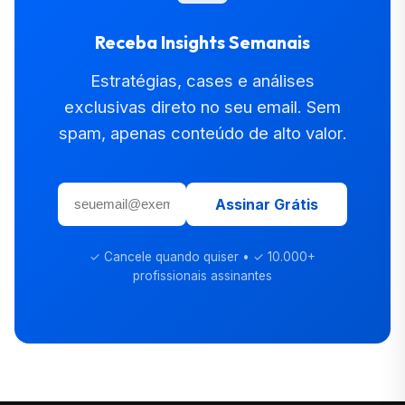
Receba Insights Semanais
Estratégias, cases e análises
exclusivas direto no seu email. Sem
spam, apenas conteúdo de alto valor.
Assinar Grátis
✓ Cancele quando quiser • ✓ 10.000+
profissionais assinantes