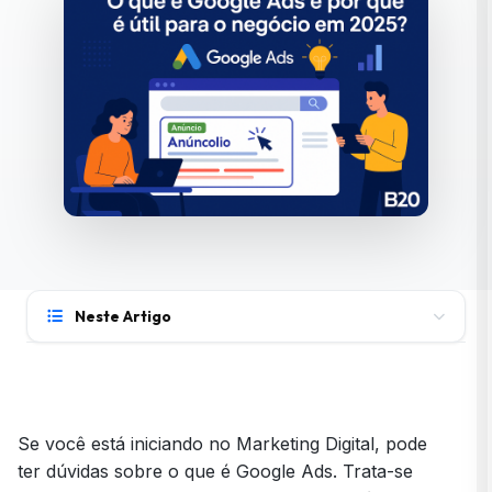
Neste Artigo
O que é Google Ads?
Por que o Google Ads é importante para sua
empresa?
Se você está iniciando no Marketing Digital, pode
ter dúvidas sobre o que é Google Ads. Trata-se
Como utilizar o Google Ads no negócio?