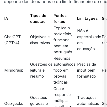
depende das demandas e do limite financeiro de cad
Tipos de
Pontos
IA
Limitações
Gr
questão
fortes
Explica o
Não é
raciocínio,
ChatGPT
Objetivas e
especializado
Pa
funciona
(GPT-4)
discursivas
em
re
bem em
educação
português
Resumos
Questões de
automáticos,
Precisa de
Mindgrasp
leitura e
foco em
input bem
Pa
resumo
provas
formatado
teóricas
Cria e
responde
Questões
Traduções
múltipla
Quizgecko
geradas e
automáticas
Gr
escolha a