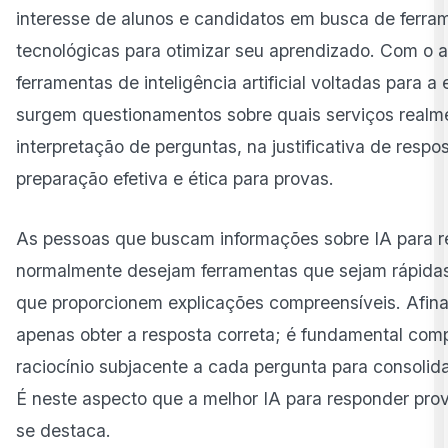
interesse de alunos e candidatos em busca de ferra
Comparativo das melhores IAs para responder
tecnológicas para otimizar seu aprendizado. Com o
provas em 2025
ferramentas de inteligência artificial voltadas para a
Quando (e como) usar uma IA para estudar para
surgem questionamentos sobre quais serviços realme
provas
interpretação de perguntas, na justificativa de respo
O futuro das IAs aplicadas à educação e avaliações
preparação efetiva e ética para provas.
Conclusão
As pessoas que buscam informações sobre
IA
para r
normalmente desejam ferramentas que sejam rápidas,
que proporcionem explicações compreensíveis. Afinal
apenas obter a resposta correta; é fundamental com
raciocínio subjacente a cada pergunta para consolid
É neste aspecto que a melhor IA para responder prov
se destaca.