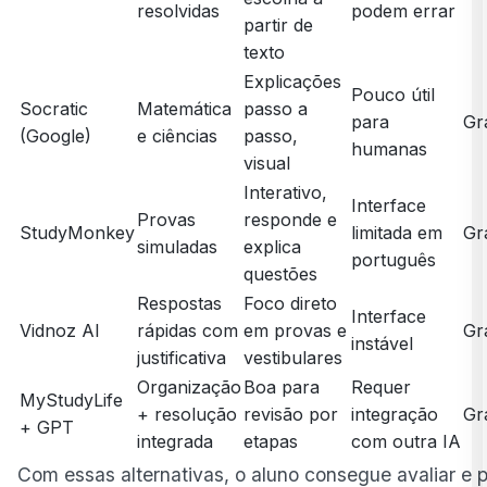
resolvidas
podem errar
partir de
texto
Explicações
Pouco útil
Socratic
Matemática
passo a
para
Gr
(Google)
e ciências
passo,
humanas
visual
Interativo,
Interface
Provas
responde e
StudyMonkey
limitada em
Gr
simuladas
explica
português
questões
Respostas
Foco direto
Interface
Vidnoz AI
rápidas com
em provas e
Gr
instável
justificativa
vestibulares
Organização
Boa para
Requer
MyStudyLife
+ resolução
revisão por
integração
Gr
+ GPT
integrada
etapas
com outra IA
Com essas alternativas, o aluno consegue avaliar e 