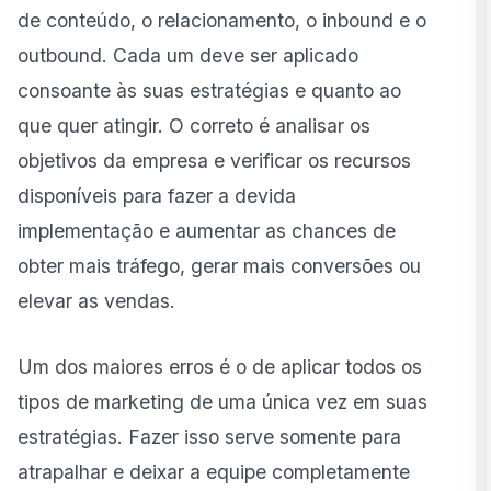
Como escolher o melhor tipo de marketing para seu
de conteúdo, o relacionamento, o inbound e o
negócio?
outbound. Cada um deve ser aplicado
Como integrar diferentes tipos de marketing de
consoante às suas estratégias e quanto ao
forma estratégica?
que quer atingir. O correto é analisar os
Casos reais de aplicação
objetivos da empresa e verificar os recursos
disponíveis para fazer a devida
Como acompanhar e medir o desempenho de cada
tipo de marketing?
implementação e aumentar as chances de
obter mais tráfego, gerar mais conversões ou
elevar as vendas.
Um dos maiores erros é o de aplicar todos os
tipos de marketing de uma única vez em suas
estratégias. Fazer isso serve somente para
atrapalhar e deixar a equipe completamente