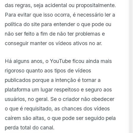
Como saber se meu canal tem strike?
das regras, seja acidental ou propositalmente.
6 dicas para evitar um strike YT
Para evitar que isso ocorra, é necessário ler a
política do site para entender o que pode ou
O que fazer se meu canal levar strikes YouTube?
não ser feito a fim de não ter problemas e
conseguir manter os vídeos ativos no ar.
Há alguns anos, o
YouTube ficou ainda mais
rigoroso
quanto aos tipos de vídeos
publicados porque a intenção é tornar a
plataforma um lugar respeitoso e seguro aos
usuários, no geral. Se o criador não obedecer
o que é requisitado, as chances dos vídeos
caírem são altas, o que pode ser seguido pela
perda total do canal.