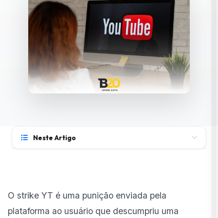
Neste Artigo
O que é o strike YT?
Como o strike YT funciona?
O strike YT é uma punição enviada pela
Quais são os motivos de strikes YouTube?
plataforma ao usuário que descumpriu uma