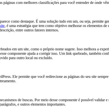
as páginas com melhores classificações para você entender de onde vêm 
ece como destaque. É uma solução tudo em um, ou seja, permite gerenc
ite
, é uma estratégia que tem como objetivo melhorar os elementos de de
descrição, entre outros fatores internos.
brados em um site, como o próprio nome sugere. Isso melhora a exper
, e esse componente ajuda a corrigir isso. Um link quebrado, também co
ovido para outro local ou excluído.
dPress. Ele permite que você redirecione as páginas do seu site sempr
streamento.
canismos de buscas. Por meio desse componente é possível validar e m
e parágrafos, e outros elementos importantes.