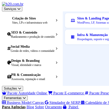
Serviços
Criação de Sites
Sites & Landing Page
Sites, LPs e infraestrutura web
WordPress, LP, Sistemas s
SEO & Conteúdo
Infra & Manutenção
Rankeamento e produção de conteúdo
Hospedagem, suporte e seg
Social Media
Gestão de redes, vídeos e comunidade
Design & Branding
Visual, identidade e marca
PR & Comunicação
Assessoria, reputação e email
Soluções
Pacote Autoridade Online
Pacote E-commerce
Pacote Prese
Ferramentas
Business Model Canvas
Simulador de SERP
Calendário de 
Para Agências
Blog
Sobre
Orçamento
Painel
Agendar