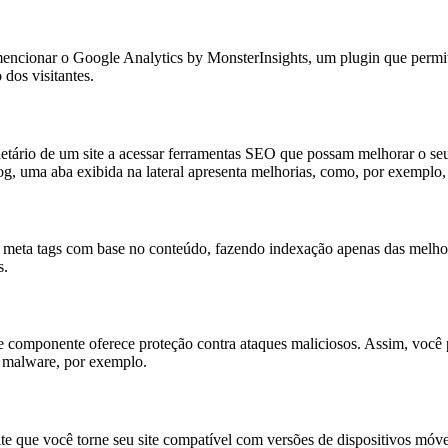
ionar o Google Analytics by MonsterInsights, um plugin que permite 
dos visitantes.
etário de um site a acessar ferramentas SEO que possam melhorar o se
og, uma aba exibida na lateral apresenta melhorias, como, por exemplo,
ta tags com base no conteúdo, fazendo indexação apenas das melhore
s.
e componente oferece proteção contra ataques maliciosos. Assim, você p
e malware, por exemplo.
que você torne seu site compatível com versões de dispositivos móvei