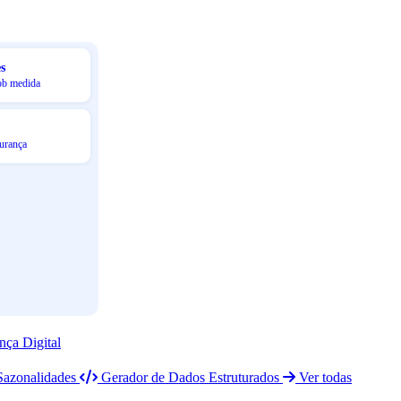
s
ob medida
urança
nça Digital
Sazonalidades
Gerador de Dados Estruturados
Ver todas