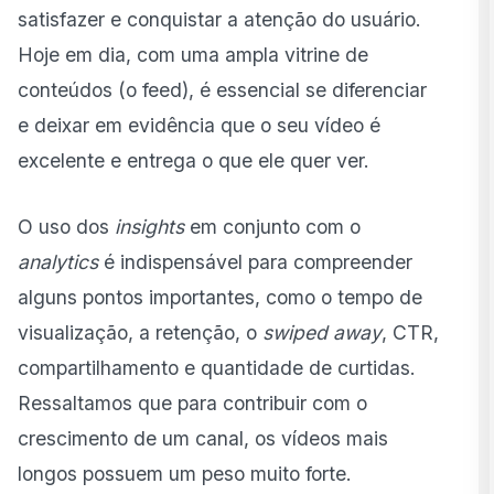
Limites da estratégia 100% Shorts
satisfazer e conquistar a atenção do usuário.
Quando combinar Shorts e longos
Hoje em dia, com uma ampla vitrine de
conteúdos (o feed), é essencial se diferenciar
Playbook tático (2025)
e deixar em evidência que o seu vídeo é
16 Erros para evitar no YouTube (Shorts e Vídeos
Longos)
excelente e entrega o que ele quer ver.
Painel de Gestão YouTube (métricas que importam)
O uso dos
insights
em conjunto com o
Cenários de conteúdo
analytics
é indispensável para compreender
FAQ
alguns pontos importantes, como o tempo de
visualização, a retenção, o
swiped away
, CTR,
compartilhamento e quantidade de curtidas.
Ressaltamos que para contribuir com o
crescimento de um canal, os vídeos mais
longos possuem um peso muito forte.