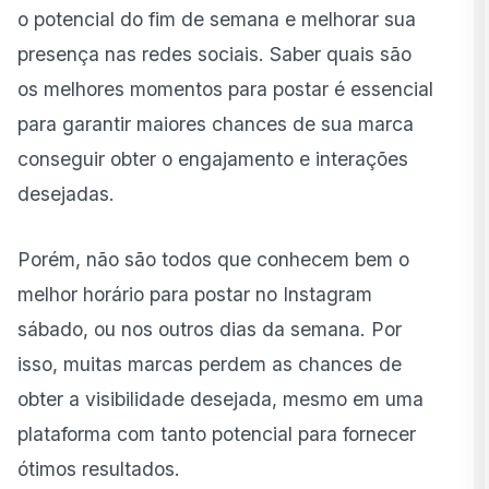
Qual a importância de conhecer o melhor horário
o potencial do fim de semana e melhorar sua
para postar no Instagram sábado?
presença nas redes sociais. Saber quais são
Como funciona o algoritmo do Instagram?
os melhores momentos para postar é essencial
para garantir maiores chances de sua marca
conseguir obter o engajamento e interações
desejadas.
Porém, não são todos que conhecem bem o
melhor horário para postar no
Instagram
sábad
o, ou nos outros dias da semana. Por
isso, muitas marcas perdem as chances de
obter a visibilidade desejada, mesmo em uma
plataforma com tanto potencial para fornecer
ótimos resultados.