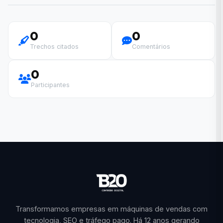
0
0
Trechos citados
Comentários
0
Participantes
Transformamos empresas em máquinas de vendas com
tecnologia, SEO e tráfego pago. Há 12 anos gerando