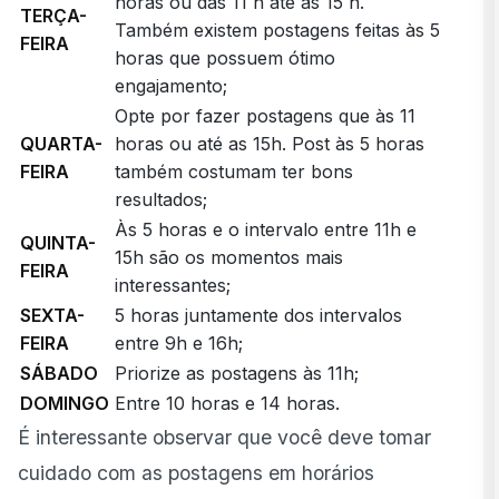
horas ou das 11 h até as 15 h.
TERÇA-
Também existem postagens feitas às 5
FEIRA
horas que possuem ótimo
engajamento;
Opte por fazer postagens que às 11
QUARTA-
horas ou até as 15h. Post às 5 horas
FEIRA
também costumam ter bons
resultados;
Às 5 horas e o intervalo entre 11h e
QUINTA-
15h são os momentos mais
FEIRA
interessantes;
SEXTA-
5 horas juntamente dos intervalos
FEIRA
entre 9h e 16h;
SÁBADO
Priorize as postagens às 11h;
DOMINGO
Entre 10 horas e 14 horas.
É interessante observar que você deve tomar
cuidado com as postagens em horários