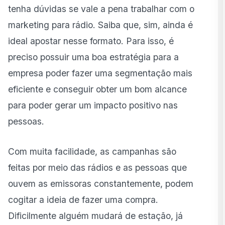
tenha dúvidas se vale a pena trabalhar com o
Quais estratégias funcionam no rádio em 2025?
marketing para rádio. Saiba que, sim, ainda é
Quais KPIs acompanhar nas campanhas de
ideal apostar nesse formato. Para isso, é
marketing para rádio?
preciso possuir uma boa estratégia para a
Erros comuns no marketing para rádio e como evitá-
empresa poder fazer uma segmentação mais
los
eficiente e conseguir obter um bom alcance
Como a B20 aplica essa estratégia?
para poder gerar um impacto positivo nas
pessoas.
Com muita facilidade, as
campanhas
são
feitas por meio das rádios e as pessoas que
ouvem as emissoras constantemente, podem
cogitar a ideia de fazer uma compra.
Dificilmente alguém mudará de estação, já