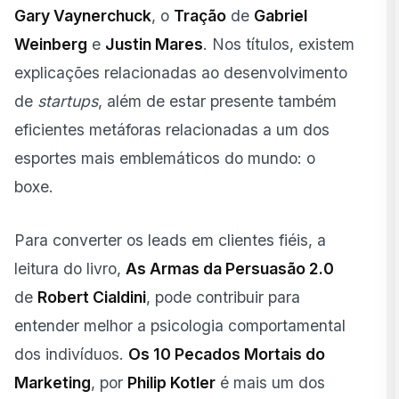
Gary Vaynerchuck
, o
Tração
de
Gabriel
Quais livros ajudam em áreas específicas do
marketing digital?
Weinberg
e
Justin Mares
. Nos títulos, existem
explicações relacionadas ao desenvolvimento
Como aplicar o aprendizado dos livros no dia a dia?
de
startups
, além de estar presente também
Dicas para aproveitar melhor a leitura de livros de
eficientes metáforas relacionadas a um dos
marketing digital
esportes mais emblemáticos do mundo: o
Conclusão — Ler para agir, não só acumular
conhecimento
boxe.
Para converter os leads em clientes fiéis, a
leitura do livro,
As Armas da Persuasão 2.0
de
Robert Cialdini
, pode contribuir para
entender melhor a psicologia comportamental
dos indivíduos.
Os 10 Pecados Mortais do
Marketing
, por
Philip Kotler
é mais um dos