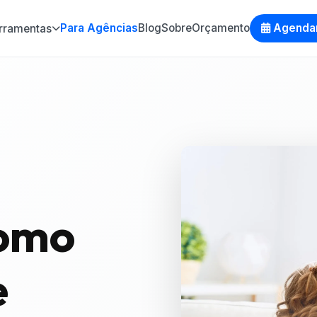
Para Agências
Blog
Sobre
Orçamento
Agenda
rramentas
omo
e