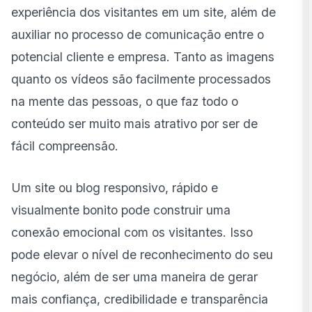
Quais melhores práticas de design para campanhas?
experiência dos visitantes em um site, além de
Quais erros comuns no design de marketing?
auxiliar no processo de comunicação entre o
potencial cliente e empresa. Tanto as imagens
Como a B20 aplica design estratégico?
quanto os vídeos são facilmente processados
na mente das pessoas, o que faz todo o
conteúdo ser muito mais atrativo por ser de
fácil compreensão.
Um site ou blog responsivo, rápido e
visualmente bonito pode construir uma
conexão emocional com os visitantes. Isso
pode elevar o nível de reconhecimento do seu
negócio, além de ser uma maneira de gerar
mais confiança, credibilidade e transparência