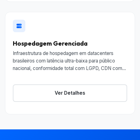
Hospedagem Gerenciada
Infraestrutura de hospedagem em datacenters
brasileiros com latência ultra-baixa para público
nacional, conformidade total com LGPD, CDN com
edge servers no BR e suporte técnico em
português. Ideal para agências, e-commerce e
negócios que atendem clientes brasileiros e não
Ver Detalhes
podem depender de servidores internacionais
lentos.