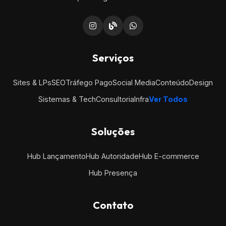
Serviços
Sites & LPs
SEO
Tráfego Pago
Social Media
Conteúdo
Design
Sistemas & Tech
Consultoria
Infra
Ver Todos
Soluções
Hub Lançamento
Hub Autoridade
Hub E-commerce
Hub Presença
Contato