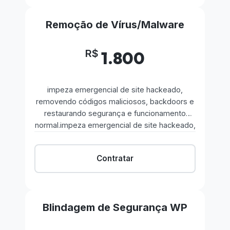
Remoção de Vírus/Malware
R$
1.800
impeza emergencial de site hackeado,
removendo códigos maliciosos, backdoors e
restaurando segurança e funcionamento
normal.impeza emergencial de site hackeado,
removendo códigos maliciosos, backdoors e
restaurando segurança e funcionamento
Contratar
normal.
Blindagem de Segurança WP